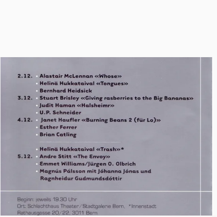
Notwendig
Diese Website verwendet
Funktional
Cookies. Bitte sehen Sie
Präferenzen
unsere
Datenschutzrichtlinie
Analytik
für Details.
Marketing