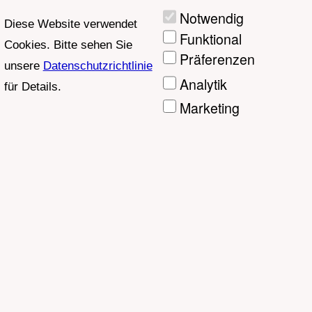
index
Ausgewä
Ablehnen
Alle
hlte
akzeptier
akzeptier
en
en