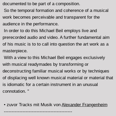
Ombrophilia
erschienen beim Label: Aposiopèse
Porzellanschalen,- Wassersounds mit Hydrophonen
(unter Wasser Mikrophonen) aufgenommen.
• über die Verleihung des Bach-Preises 2011 an Tan Dun
und ein kurzes Feature über die Darmstädter
Ferienkurse 2012
Mitschnitt >>>
Freitag 20.7.2012 22.00 - 0.00
• Sonification ("Verklanglichung") meint sowohl die
Transformation des Unhörbaren in den hörbaren Bereich
und "die Darstellung von Daten in nichtsprachliche
Klangereignisse" - wie das Abklopfen von Melonen auf
ihren Reifegrad. Einige Sonifikationen aus Biologie,