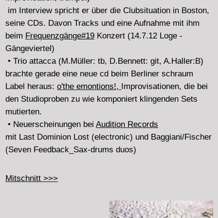
Becken
Malte Giese: Upcycling study 2 - Malte Giese: Laptop,
Neus Estarellas Calderón: Iphone, Thomas N. Krüger:
Plattenspieler
Heinz Holliger: Studie über Mehrklänge (1971) für Oboe
solo - Christian Kemper: Oboe
Leonel Kaplan: Trompete, Solo
Michael Maierhof: specific objects, für 6 Spieler mit
Motoren auf readymades (2011-12) - SUONO MOBILE:
Christian Kemper, Germán Moreno Brull, Neus
Estarellas Calderón, Malte Giesen, Thomas N. Krüger,
Lee Ferguson - alle ad hoc, Christof M Löser, Dirigat
• 4./5.5.12 Westwerk
Mitschnitt >>>