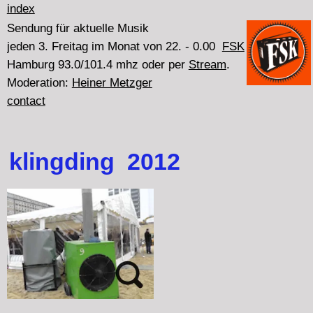
index
‍Sendung für aktuelle Musik
jeden 3. Freitag im Monat von 22. - 0.00
FSK
Hamburg 93.0/101.4 mhz oder per
Stream
.
‍Moderation:
Heiner Metzger
contact
klingding 2012
Freitag 21.12.2012 22.00 - 0.00
Mitschnitt des Vortrags von Peter Ablinger
bei der
Präsentation 33
des VaMH am 15.12.12. im Golem.
Weiß und Schwarz waren die thematischen Pole,
anhand derer Peter Ablinger einen Bogen zwischen
Positionen in der visuellen Kunst und seinen