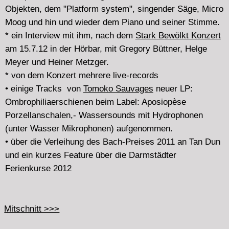
Freitag 15.6.2012 22.00 - 0.00
Exilmusik - ein Feature über das
Lexikon verfolgter
Musikerinnen und Musiker der NS Zeit
:
http://www.lexm.uni-hamburg.de
Das Online-Lexikon ist ein themenbezogenes,
biographisches Musiklexikon. Die im Lexikon
aufgeführten Personen "gehörten zu den Betroffenen des
NS-Terrors und waren bzw. sind Berufsmusiker. Ihr
Leben, das ins Exil führte oder anderen Formen der
Repression ausgesetzt war, muss vor dem Vergessen
bewahrt, oftmals auch dem Vergessen entrissen und im
musikkulturellen Bewusstsein der Öffentlichkeit
verankert werden."
Ab 2005 wird das
Lexikon
an der Uni Hamburg
herausgegeben von Claudia Maurer Zenck und Peter
Petersen unter Mitarbeit von Sophie Fetthauer.
In der Sendung: Interviewteile mit den Herausgebern,
field/homerecordings und Kompositionen von Leni
Alexander, Paul Dessau, Ernst Krenek, Arnold
Schönberg, Erwin Schulhoff, Viktor Ullmann, Stefan
Wolpe.
Playlist_Exilmusiksendung_20120615