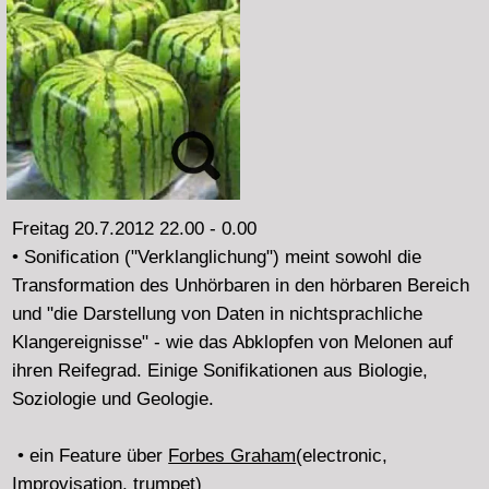
Mitschnitt >>>
Freitag 18.5.2012 22.00 - 0.00
Records von blurred edges 2012 Konzerten, einen Tag
vor Ende des Festivals:
Phantom Horse (Ulf Schütte, Niklas Dommaschk) •
17.5.12 Golem
Michel Doneda: Sax, Nils Ostendorf: Trompete, John
Hughes: Kontrabass, Gunnar Lettow: präp.E-Bass,
Elektronik • 15.5.12 Frequenzgänge
Reinhart Hammerschmidt: Kontrabass, Robert Klammer:
Zither, Objekte, Elektr., Gunnar Lettow: präp. E-Bass,
Lars Scherzberg: Sopraninosax • 12.5.12 HfMT
Nika Son (aka Nika Breithaupt aka Nikae) • 8.5.12
Golden Pudel Club
Carlos Cotallo: für ein Becken (2010) - Lee Ferguson: