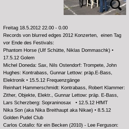
Freitag 17.2.2012 22.00 - 0.00
For concrete reasons klingding today both parts of:
"The Medium is the Massage" with M.McLuhan, prod.
by Quentin Fiore and Jerome Angel (CR 1968). Between
and later improvised music and field recordings by
Diego Chamy, Axel Doerner, Olivier Toulemonde, Leonel
Kaplan, Costa Groehn and the KLS Trio.
---------------------------------
* Das Studiogespräch musste wegen Krankheit leider
ausfallen*
Was war, was bleibt und wie ?
Studiogespräch mit Tamara van Buiren - Projektleitung
Klang!
Klang!
, das Netzwerkprojekt Neue Musik in Hamburg
endete am 31.12.2011.
Mit Konzerten, Schülerprojekten, einem mobilen
Klangcontainer, 6 Magazinausgaben und einer Webseite
sollte das Projekt "die innovative Vermittlung Neuer
Musik stärken".
Was mit einem Strauß von Erwartungen vor 3 Jahren
begann, entläßt nun die Akteure in die kalte Realität der
Kulturpolitik des Hamburger Senats.