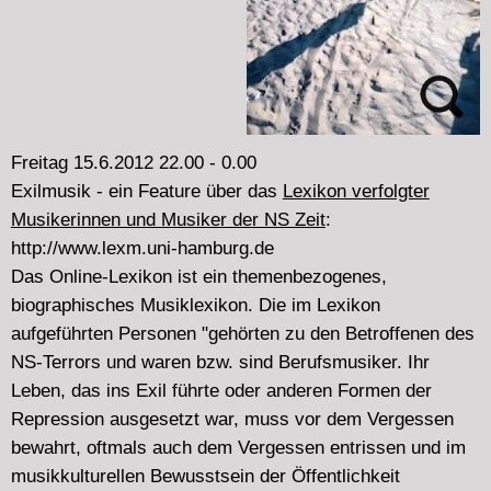
Freitag 20.4.2012 22.00 - 0.00
Ein kurzer Überblick über das Festivalprogramm von
blurred edges 2012 16 Tage aktuelle Musik in Hamburg
4. - 19. Mai 2012
mit Tracks von:
Diatribes: C.Bondy, D'incise, Dragos Tara, Sara Galan,
Ofer Bymel & Gregrory Büttner,
Adam Bohman & Adrian Northover, Dekorder, Heddy
Boubaker & Birgit Ulher, Hydra, Stefan Wolpe u.a.