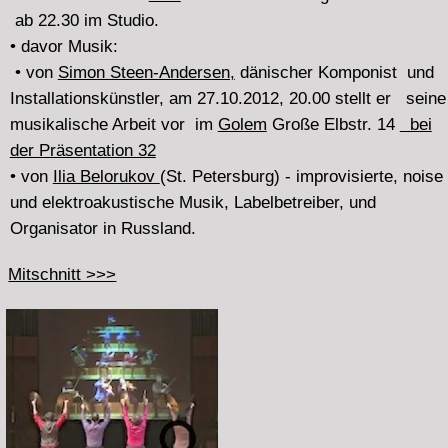
• "Michael Beil's work focuses on the combination of
electronic music, instrumental music and video. His
compositions are based on concepts concerning the
situation on stage in a concert in connection with the
development process of musical works.
Therefore the instrumentalists are mostly involved in the
compositional process and their participation is
documented to be part of a composition.
So the temporal formation and coherence of a musical
work becomes perceivable and transparent for the
audience in the performance.
In order to do this Michael Beil employs live and
prerecorded audio and video. A further fundamental aim
of his music is to to call into question the art work as a
masterpiece.
With a view to this Michael Beil engages exclusively
with musical readymades by transforming or
deconstructing familiar musical works or by techniques
of displacing well known musical material or material that
is idiomatic for a certain instrument in an unusual
connotation. "
• zuvor Tracks mit Musik von
Alexander Frangenheim
--------------------------------------------