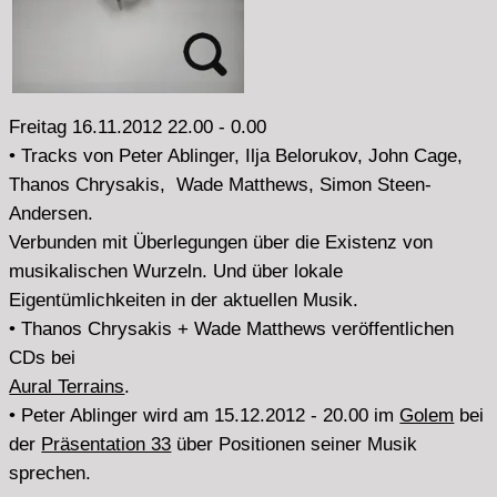
• Peter Ablinger wird am 15.12.2012 - 20.00 im
Golem
bei
der
Präsentation 33
über Positionen seiner Musik
sprechen.
Mitschnitt >>>
Freitag 19.10.2012 22.00 - 0.00
Studiogast:
Nika Son
• die Musikerin Nika Son, auch bekannt unter dem
Künstlernamen Nika Breithaupt ist aktiv auf verschiedenen
Feldern:
mitveranstaltet im
Golden Pudel Club
die monatliche
Reihe Next Time, macht Soundperformances mit anderen
Künstlerinnen und
mixt
live und für Tonträger.
ab 22.30 im Studio.
• davor Musik:
• von
Simon Steen-Andersen,
dänischer Komponist und