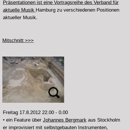
Soziologie und Geologie.
• ein Feature über
Forbes Graham
(electronic,
Improvisation, trumpet)
im Interview spricht er über die Clubsituation in Boston,
seine CDs. Davon Tracks und eine Aufnahme mit ihm
beim
Frequenzgänge#19
Konzert (14.7.12 Loge -
Gängeviertel)
• Trio attacca (M.Müller: tb, D.Bennett: git, A.Haller:B)
brachte gerade eine neue cd beim Berliner schraum
Label heraus:
o'the emontions!,
Improvisationen, die bei
den Studioproben zu wie komponiert klingenden Sets
mutierten.
• Neuerscheinungen bei
Audition Records
mit Last Dominion Lost (electronic) und Baggiani/Fischer
(Seven Feedback_Sax-drums duos)
Mitschnitt >>>