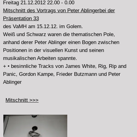
musikalischen Arbeiten spannte.
+ • besinnliche Tracks von James White, Rig, Rip and
Panic, Gordon Kampe, Frieder Butzmann und Peter
Ablinger
Mitschnitt >>>
Freitag 16.11.2012 22.00 - 0.00
• Tracks von Peter Ablinger, Ilja Belorukov, John Cage,
Thanos Chrysakis, Wade Matthews, Simon Steen-
Andersen.
Verbunden mit Überlegungen über die Existenz v
on
musikalischen Wurzeln. Und über lokale
Eigentümlichkeiten in der aktuellen Musik.
• Thanos Chrysakis + Wade Matthews veröffentlichen
CDs bei
Aural Terrains
.