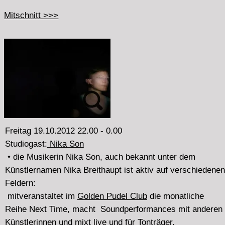
Installationskünstler, am 27.10.2012, 20.00 stellt er seine
musikalische Arbeit vor im
Golem
Große Elbstr. 14
bei
der Präsentation 32
• von
Ilia Belorukov
(St. Petersburg) - improvisierte, noise
und elektroakustische Musik, Labelbetreiber, und
Organisator in Russland.
Mitschnitt >>>
Freitag 21.9.2012 22.00 - 0.00
• ein Mitschnitt der
Präsentation 31
21.9.12 - 20.00
Westwerk Hamburg
von
Michael Beil:
• Seit 2000 organisiert Michael Beil Konzerte
mit intermedialen Inhalten. 2007 wurde Michael Beil an
die Hochschule für Musik und Tanz Köln als Professor
für elektronische Komposition berufen und leitet dort das
Studio für Elektronische Musik.