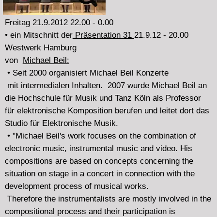
Präsentationen ist eine Vortragsreihe des Verband für
aktuelle Musik
Hamburg zu verschiedenen Positionen
aktueller Musik.
Mitschnitt >>>
Freitag 17.8.2012 22.00 - 0.00
• ein Feature über
Johannes Bergmark
aus Stockholm
er improvisiert mit selbstgebauten Instrumenten,
Objekten, dem "Platform system", singender Säge, Micro
Moog und hin und wieder dem Piano und seiner Stimme.
* ein Interview mit ihm, nach dem
Stark Bewölkt Konzert
am 15.7.12 in der Hörbar, mit Gregory Büttner, Helge
Meyer und Heiner Metzger.
* von dem Konzert mehrere live-records
• einige Tracks von
Tomoko Sauvages
neuer LP: