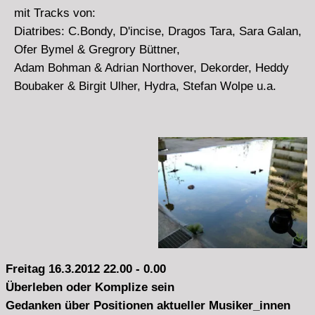
klingding aktuell
klingding 2010
|
klingding 2009
|
klingding 2008
|
klingding 2007
|
klingding 2006
klingding 2005
|
klingding 2003 / 04
index
Ausgewä
Ablehnen
Alle
hlte
akzeptier
akzeptier
en
en