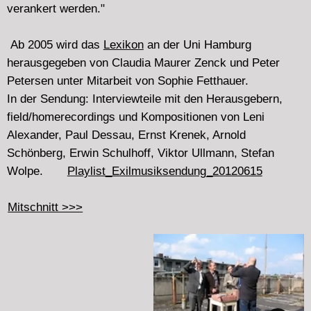
Freitag 16.3.2012 22.00 - 0.00
Überleben oder Komplize sein
Gedanken über Positionen aktueller Musiker_innen
zu Kulturbetrieb und Sponsoring,
angeregt vom
"Offenen Brief"
(6.2.12)von Mathias
Spahlinger. In dem er die Ablehnung eines Honorars von
der "Ernst von Siemens Musikstiftung" für einen
Kompositionsauftrag erklärt.
Eher wenig dokumentiert und diskutiert in den Feuilletons
und Magazinen, dominiert in Kommentaren auf Blogs für
Neue Musik die Absicht, seine Position ins Lächerliche
zu ziehen
Musik von: d'incise-ludger hennig-jonas kocher-sciss,
Joe Jones, Volker Heyn, Mathias Spahlinger, Marcin
Stanczyk, Amy Winehouse, Christian Wolff, Slawomir
Wojciechowski
Mitschnitt >>>