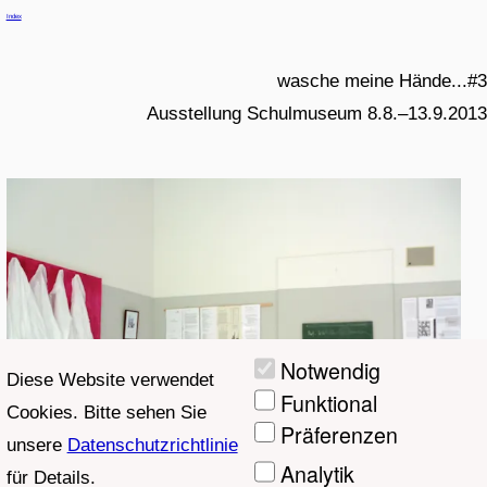
Index
wasche meine Hände...#3
Ausstellung Schulmuseum 8.8.–13.9.2013
6
/
1
Notwendig
Diese Website verwendet
2
Funktional
Cookies. Bitte sehen Sie
Präferenzen
unsere
Datenschutzrichtlinie
Analytik
für Details.
Marketing
foto©Judith_Haman
Name: P1020151