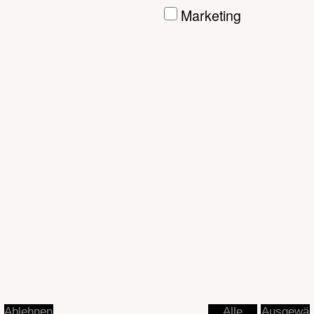
Ausgewä
Ablehnen
Alle
hlte
akzeptier
akzeptier
en
en