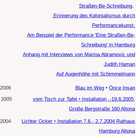
Ziviljustizgebäude Hamburg
2001
Hostessen • Installation 19.3. - Mai 2001
Hamburg Neugraben
1994
In Erdnähe • Performance, Installation 9.1994
Frankfurt Triennale
1993
Von realer Gegenwart • Performance 7.1993
Ahrensburg Marstall
Ephemera • Performance, plastische Arbeit
1992
10.10.1992
Blende und Traumzeit
•
Städtische Galerie am
Markt, Schwäbisch Hall
Glücklich oder was ich einmal werden wollte
1989
Performance • 8.10.1989
Stadtteilschule Niendorf
1980
Unter dem Pflaster • Buch und Lesung in der Buch
Handlung Welt