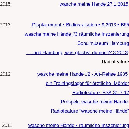
. .. und Hamburg, was glaubst du noch? 3.2013
Radiofeature
2012
wasche meine Hände #2 - Alt-Rehse 1935
ein Trainingslager für ärztliche Mörder
Radiofeature FSK 31.7.12
Prospekt wasche meine Hände
Radiofeature "wasche meine Hände"
2011
wasche meine Hände • räumliche Inszenierung
6.4.- 30.5.2011
Ärztehaus Hamburg
Die Pogromnacht 1938 in Hamburg Altona, wie
2008 und jetzt daran erinnert wird Radiofeature
FSK 9.11.11
2010
Anschauen
Taubenturm
2009
2008
Eine Begegnung zum 70.Jahrestag der
Pogromnacht 1938 • Rundgang
Information 9.11.2008 • Blinzelbar, Hamburg