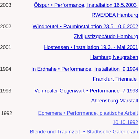
hierunda editionen
wasche meine Hände
Blinzelbar
Notwendig
Diese Website verwendet
Schachfeld
Funktional
Cookies. Bitte sehen Sie
Präferenzen
Leere Serie
unsere
Datenschutzrichtlinie
Murphys Fall
Analytik
für Details.
just in der Zeit 7.- 29.5.05
Marketing
Kunstraum Tosterglope
Orpheus G Spötter
Performance • 22.6.1997
KX Kunst Hamburg
Heiner Metzger
klingding radio
h7 club