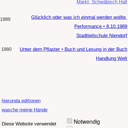
Impressum
• Kontakt
Ausgewä
Ablehnen
Alle
hlte
akzeptier
akzeptier
en
en