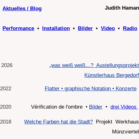
Judith Haman
Aktuelles / Blog
Performance
•
Installation
•
Bilder
•
Video
•
Radio
2026
„was weiß weiß…? Austellungsprojekt
Künstlerhaus Bergedorf
2022
Flatter • graphische Notation
• Konzerte
2020
Vérification de l'ombre •
Bilder
•
drei Videos
2018
Welche Farben hat die Stadt?
Projekt Werkhaus
Münzviertel
2015
wasche meine Hände 27.1.2015
2013
Displacement • Bildinstallation • 9.2013 • B65
wasche meine Hände #3 räumliche Inszenierung
Schulmuseum Hamburg