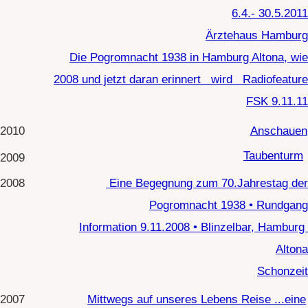
Altona
Schonzeit
2007
Mittwegs auf unseres Lebens Reise ...eine
Straßen-Be-Schreibung
.
Erinnerung des Kolonialismus durch
Performancekunst.
Am Beispiel der Performance 'Eine Straßen-Be-
Schreibung' in Hamburg
Anhang mit Interviews von Marina Abramovic und
Judith Haman
Auf Augenhöhe mit Schimmelmann
2006
Blau im Weg
•
Önce Insan
2005
vom Tisch zur Tafel • Installation .-19.6.2005
Große Bergstraße 160 Altona
2004
Lichter Ocker • Installation 7.6.- 2.7.2004 Rathaus
Hamburg Altona
2003
Ölspur • Performance, Installation 16.5.2003
RWE/DEA Hamburg
2002
Windbeutel • Rauminstallation 23.5.- 0.6.2002